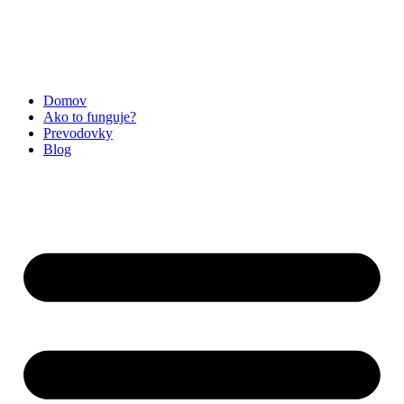
Preskočiť
na
obsah
Domov
Ako to funguje?
Prevodovky
Blog