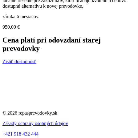
ideálne riešenie pre zákazníkov, ktorí hľadajú kvalitnú a cenovo
dostupnú alternatívu k novej prevodovke.
záruka 6 mesiacov.
950,00
€
Cena platí pri odovzdaní starej
prevodovky
Zistiť dostupnosť
© 2026 repasprevodovky.sk
Zásady ochrany osobných údajov
+421 918 432 444