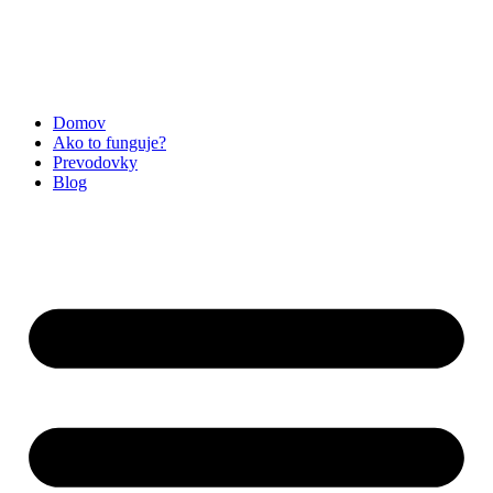
Preskočiť
na
obsah
Domov
Ako to funguje?
Prevodovky
Blog