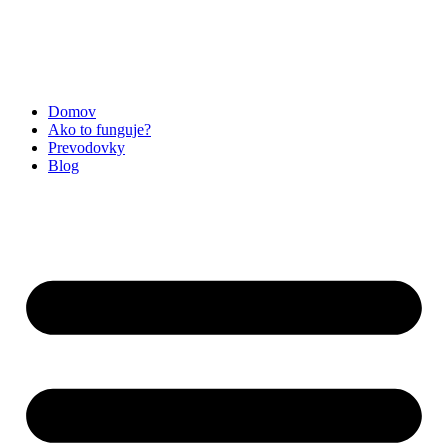
Preskočiť
na
obsah
Domov
Ako to funguje?
Prevodovky
Blog